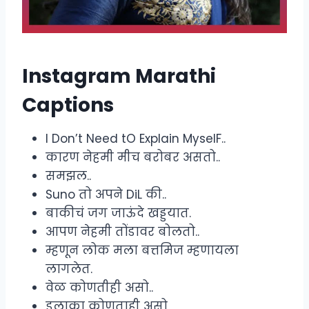
Instagram Marathi
Captions
I Don’t Need tO Explain MyselF..
कारण नेहमी मीच बरोबर असतो..
समझल..
Suno तो अपने DiL की..
बाकीचं जग जाऊंदे खड्डयात.
आपण नेहमी तोंडावर बोलतो..
म्हणून लोक मला बत्तमिज म्हणायला
लागलेत.
वेळ कोणतीही असो..
इलाका कोणताही असो