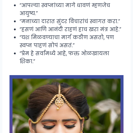
“आपल्या स्वप्नांच्या मागे धावणं म्हणजेच
आयुष्य.”
“मनाच्या दारात सुंदर विचारांचं स्वागत करा.”
“हसणं आणि आनंदी राहणं हाच खरा मंत्र आहे.”
“यश मिळवण्याचा मार्ग कठीण असतो, पण
स्वप्न पाहणं सोपं असतं.”
“प्रेम हे सर्वांमध्ये आहे, फक्त ओळखायला
शिका.”