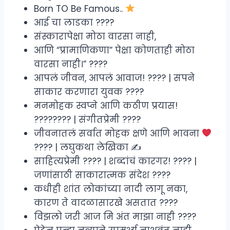
Born TO Be Famous..
आई चा लाडका ????
संस्कारापेक्षा मोठा वारसा नाही,
आणि “प्रामाणिकणा” पेक्षा कोणताही मोठा
वारसा नाही।” ????
आपलं जीवन, आपलं आवाज! ???? | सपने
साकार करणारा युवक ????
मनमोहक स्वप्ने आणि कठीण प्रयास!
???????? | संगीतप्रेमी ????
जीवनातलं सर्वात मोहक क्षणे आणि भावना
???? | लघुकथा लेखिका ✍
साहित्यप्रेमी ???? | शब्दांचं कारगर! ???? |
जणांसाठी साकारात्मक संदेश ????
कधीही शांत लोकांच्या नादी लागू नका,
कारण ते वादळासारखे असतात ????️
विझलो जरी आज मि अंत माझा नाही ????