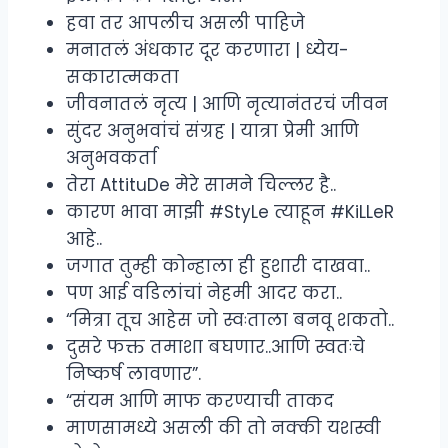
हवा तर आपलीच असली पाहिजे
मनातलं अंधकार दूर करणारा | ध्येय-
सकारात्मकता
जीवनातलं नृत्य | आणि नृत्यानंतरचं जीवन
सुंदर अनुभवांचं संग्रह | यात्रा प्रेमी आणि
अनुभवकर्ता
तेरा ‪AttituDe मेरे सामने चिल्लर है..
कारण भावा माझी #StyLe त्याहून #KiLLeR
आहे..
जगात तुम्ही कोन्हाला ही हुशारी दाखवा..
पण आई वडिलांचां नेहमी आदर करा..
“मित्रा तूच आहेस जो स्वःताला बनवू शकतो..
दुसरे फक्त तमाशा बघणार..आणि स्वतःचे
निष्कर्ष लावणार”.
“संयम आणि माफ करण्याची ताकद
माणसामध्ये असली की तो नक्की यशस्वी