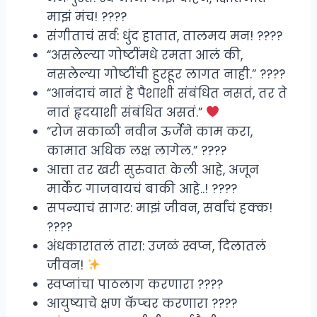
माझं मंच! ????
संगीताचं सर्व: धुंद हातात, तालमय मन! ????
“असलेल्या गोष्टींमधे रमता आलं की,
नसलेल्या गोष्टींची हुरहूर लागत नाही.” ????
“आनंदाचं नातं हे पैशाशी संबंधित नसतं, तर ते
नातं हृदयाशी संबंधित असतं.”
“रोज सकाळी नवीन ऊर्जेने काम करा,
कामात अधिक लक्ष लागेल.” ????
आत्ता तर खरी सुरुवात केली आहे, अजून
मार्केट गाजवायचं बाकी आहे..! ????
सपन्याचं सागर: माझं जीवन, सर्वांचं हक्क!
????
अंधकारातलं तारा: उजळं स्वप्न, दिलातलं
जीवन!
स्वप्नांचा पाठलाग करणारा ????
आयुष्याचे क्षण कॅप्चर करणारा ????