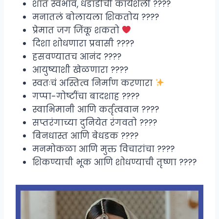
शांत स्वभाव, धडाडीची कार्यशैली ????
मनातलं बोलायला शिकतोय ????️
प्रेमात जग जिंकू शकतो
दिशा शोधणारा प्रवासी ????
हसवण्यातच आनंद ????
आयुष्याशी खेळणारा ????
स्वतःचं अस्तित्व निर्माण करणारा
गप्पा-गोष्टींचा बादशाह ????️
स्वाभिमानी आणि कर्तृत्ववान ????
सप्तरंगाच्या दुनियेत रंगवतो ????
बिनधास्त आणि बेधडक ????️
मनमोकळा आणि मुक्त विचारांचा ????
शिकण्याची भूक आणि शोधण्याची तृष्णा ????