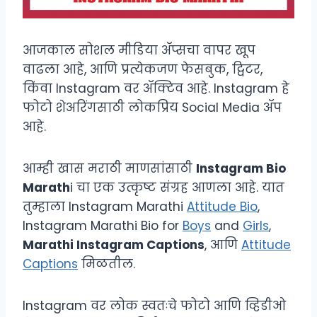
आजकाल सोशल मीडिया ॲप्सचा वापर खूप
वाढला आहे, आणि प्रत्येकजण फेसबुक, ट्विटर,
किंवा Instagram वर ॲक्टिव आहे. Instagram हे
फोटो शेअरिंगसाठी लोकप्रिय Social Media ॲप
आहे.
आम्ही खास मराठी माणसांसाठी
Instagram Bio
Marath
i चा एक उत्कृष्ट संग्रह आणला आहे. यात
तुम्हाला Instagram Marathi
Attitude Bio
,
Instagram Marathi Bio for
Boys
and
Girls
,
Marathi Instagram Captions
, आणि
Attitude
Captions
मिळतील.
Instagram वर लोक स्वतःचे फोटो आणि व्हिडीओ