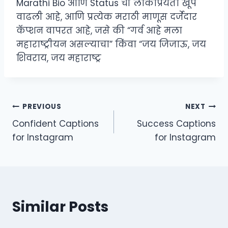
Marathi Bio आणि Status ची लोकप्रियता खूप
वाढली आहे, आणि प्रत्येक मराठी माणूस दर्जेदार
कॅप्शन वापरत आहे, जसे की “गर्व आहे मला
महाराष्ट्रीयन असल्याचा” किंवा “जय जिजाऊ, जय
शिवराय, जय महाराष्ट्र
Post
PREVIOUS
NEXT
Confident Captions
Success Captions
navigation
for Instagram
for Instagram
Similar Posts