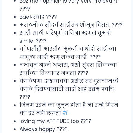
Bcz their opinion is very very irrelevant.
????
Baeपरवाह ????
मराठमोळ सौदर्य साडीतच शोभून दिसत. ????
साडी साठी परिपूर्ण दागिना म्हणजे तुमची
smile. ????
कोणतीही भारतीय मुलगी कधीही साडीच्या
जादूला नाही म्हणू शकत नाही! ????
नभातून आली अप्सरा, अशी सुंदरा खिळल्या
सर्वांच्या तिच्यावर नजरा! ????
वेगळेपणा दाखवायचा असेल तर दुसऱ्यांमध्ये
वेगळे दिसण्यासाठी साडी आहे उत्तम पर्याय!
????
जिनमें उड़ने का जुनून होता है ना उन्हें गिरने
का डर नहीं लगता
loving my ATTITUDE too ????
Always happy ????